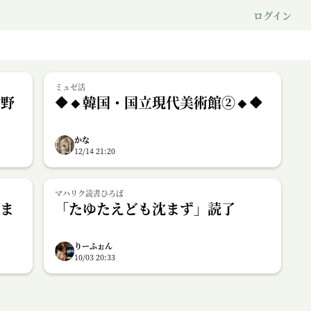
ログイン
ミュゼ活
謝野
🔶🔸韓国・国立現代美術館②🔸🔶
かな
12/14 21:20
マハリク読書ひろば
りま
「たゆたえども沈まず」読了
りーふぉん
10/03 20:33