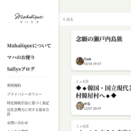
戻る
念願の瀬戸内島旅
Mahalíqueについて
マハのお便り
Task
03/18 19:57
Sallysブログ
ミュゼ活
利用規約
🔶🔸韓国・国立現
村韓屋村へ🔸🔶
プライバシーポリシー
特定商取引法に基づく表記
かな
12/07 20:07
反社会勢力に対する基本方
針
お問い合わせ
ミュゼ活