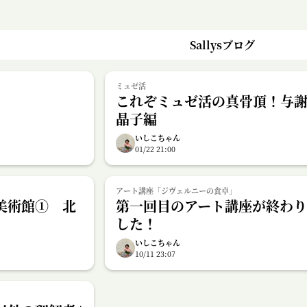
Sallysブログ
ミュゼ活
これぞミュゼ活の真骨頂！与
晶子編
いしこちゃん
01/22 21:00
アート講座「ジヴェルニーの食卓」
代美術館① 北
第一回目のアート講座が終わ
した！
いしこちゃん
10/11 23:07