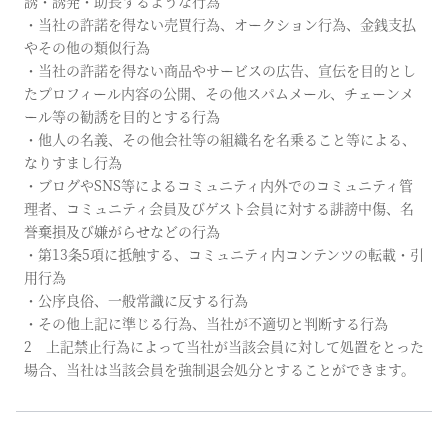
誘・誘発・助長するような行為
・当社の許諾を得ない売買行為、オークション行為、金銭支払
やその他の類似行為
・当社の許諾を得ない商品やサービスの広告、宣伝を目的とし
たプロフィール内容の公開、その他スパムメール、チェーンメ
ール等の勧誘を目的とする行為
・他人の名義、その他会社等の組織名を名乗ること等による、
なりすまし行為
・ブログやSNS等によるコミュニティ内外でのコミュニティ管
理者、コミュニティ会員及びゲスト会員に対する誹謗中傷、名
誉棄損及び嫌がらせなどの行為
・第13条5項に抵触する、コミュニティ内コンテンツの転載・引
用行為
・公序良俗、一般常識に反する行為
・その他上記に準じる行為、当社が不適切と判断する行為
2 上記禁止行為によって当社が当該会員に対して処置をとった
場合、当社は当該会員を強制退会処分とすることができます。