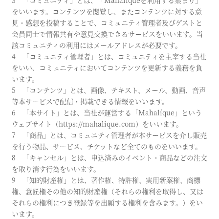
3 「コミュニティ」とは、「Mahalíqueを利用する集まり」
をいいます。コンテンツを閲覧し、またコンテンツに対する意
見・感想を投稿することで、コミュニティ管理者及びゲストと
会員同士で情報共有や意見交換できるサービスをいいます。当
該コミュニティの利用にはメールアドレスが必要です。
4 「コミュニティ管理者」とは、コミュニティを主宰する当社
をいい、コミュニティにおいてコンテンツを更新する義務を負
います。
5 「コンテンツ」とは、画像、テキスト、メール、動画、音声
等本サービスで配信・掲載できる情報をいいます。
6 「本サイト」とは、当社が運営する「Mahalíque」という
ウェブサイト（https://mahalique.com）をいいます。
7 「商品」とは、コミュニティ管理者が本サービスを介し販売
を行う物品、サービス、チケットなど全てのものをいいます。
8 「キャンセル」とは、申込済みのイベント・商品などの注文
を取り消す行為をいいます。
9 「知的財産権」とは、著作権、特許権、実用新案権、商標
権、意匠権その他の知的財産権（それらの権利を取得し、又は
それらの権利につき登録等を出願する権利を含みます。）をい
います。