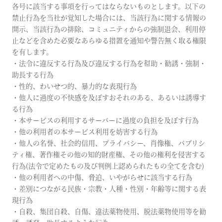
各号に該当する事項を行ってはならないものとします。以下の
禁止行為を当社が覚知した場合には、当該行為に関する情報の
開示、当該行為の排除、コミュニティからの強制退会、利用停
止などを含めた必要なあらゆる措置を通知や警告無く取る権限
を有します。
・法令に違反する行為及び違反する行為を幇助・勧誘・強制・
助長する行為
・性的、わいせつ的、暴力的な表現行為
・他人に過度の不快感を及ぼすおそれのある、あるいは誘導す
る行為
・本サービスの利用するサーバーに過度の負担を及ぼす行為
・他の利用者の本サービス利用を妨害する行為
・他人の名誉、社会的信用、プライバシー、肖像権、パブリシ
ティ権、著作権その他の知的財産権、その他の権利を侵害する
行為(法令で定めたもの及び判例上認められたもの全てを含む)
・他の利用者への中傷、脅迫、いやがらせに該当する行為
・差別につながる民族・宗教・人種・性別・年齢等に関する表
現行為
・自殺、集団自殺、自傷、違法薬物使用、脱法薬物使用等を勧