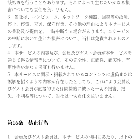
該処置を行うこともあります。それによって生じたいかなる損
害についても責任を負いません。
3 当社は、コンピュータ、ネットワーク機器、回線等の故障、
停止、停電、天災、保守作業、その他の理由により本サービス
の業務及び提供を、一時中断する場合があります。本サービス
の中断において生じた損害について、当社は免責されるものと
します。
4 本サービスの内容及び、会員及びゲスト会員が本サービスを
通じて得る情報等について、その完全性、正確性、確実性、有
用性等いかなる保証も行いません。
5 本サービスに開示・掲載されているコンテンツに虚偽または
誤解を招くような内容が存在したとしても、これにより会員及
びゲスト会員が直接的または間接的に被った一切の損害、損
失、不利益等について、当社は一切責任を負いません。
第16条 禁止行為
1 会員及びゲスト会員は、本サービスの利用にあたり、以下の