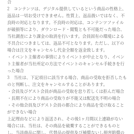
合
2 コンテンツは、デジタル提供しているという商品の性格上、
返品は一切お受けできません。性質上、返品扱いではなく、不
良時の対応となります。不良時の対応は、コンテンツファイル
が破損等により、ダウンロード・閲覧とも不可能だった場合、
当社調査により課金の取消を行います。会員固有の環境による
不具合につきましては、返品不可となります。ただし、以下の
場合は注文をキャンセルし代金全額を返金致します。
・イベント主催者の事情によりイベントが中止となり、イベン
ト主催者が当社所定の方法でイベントのキャンセル手続きを行
った場合
3 当社は、下記項目に該当する場合、商品の受取を拒否したも
のと判断し、注文をキャンセルすることがあります。
・会員及びゲスト会員が商品の受取を怠り若しくは拒んだ場合
・長期不在により商品の受取りが不能又は配送先不明の場合
・その他会員及びゲスト会員の都合により商品を受け取ること
ができない場合
上記理由などにより返送され、その後1ヶ月間以上連絡がない
場合には、当社は、その商品を破棄することができるものと
し、当該商品に関し、代替品の提供及び補償ないし損害賠償の